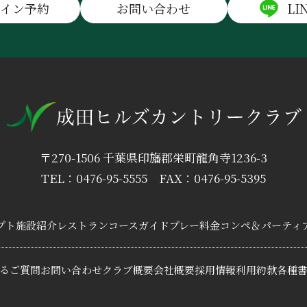
ライン予約
お問い合わせ
LI
〒270-1506 千葉県印旛郡栄町龍角寺1236-3
TEL：0476-95-5555
FAX：0476-95-5395
プト
施設紹介
レストラン
コースガイド
プレー料金
コンペ＆パーティ
るご質問
お問い合わせ
クラブ概要
会社概要
採用情報
利用約款
各種